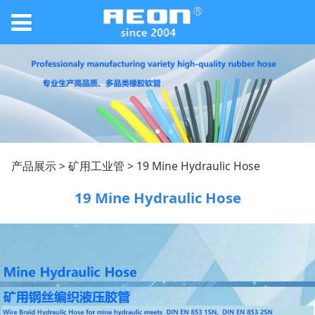
19 Mine Hydraulic
产品展示
>
矿用工业管
>
19 Mine Hydraulic Hose
19 Mine Hydraulic Hose
Hose